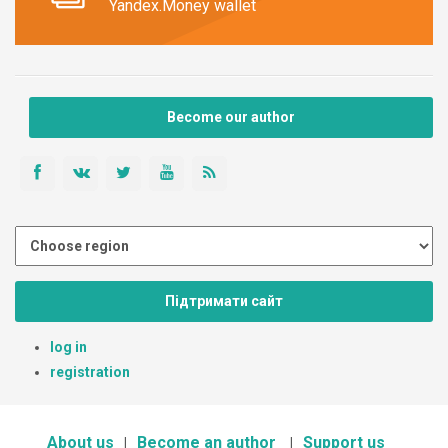
Yandex.Money wallet
Become our author
Підтримати сайт
log in
registration
About us
Become an author
Support us