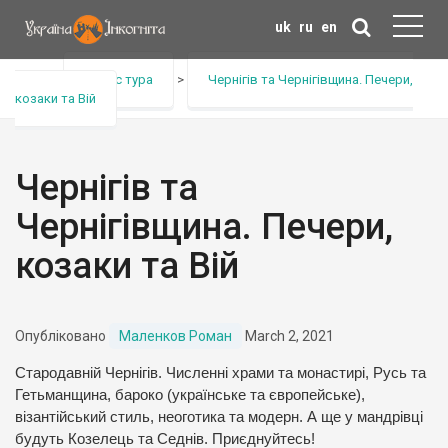
uk
ru
en
Home
>
Анонс тура
>
Чернігів та Чернігівщина. Печери,
козаки та Вій
Чернігів та
Чернігівщина. Печери,
козаки та Вій
Опубліковано
Маленков Роман
March 2, 2021
Стародавній Чернігів. Численні храми та монастирі, Русь та
Гетьманщина, бароко (українське та європейське),
візантійський стиль, неоготика та модерн. А ще у мандрівці
будуть Козелець та Седнів. Приєднуйтесь!