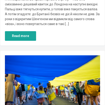
сміховинно дешевий квиток до Лондона на наступні вихідні.
Пальці вже тягнуться купити, у голові вже пакується валіза.
А потім згадуєте: до Британії безвіз не діє й ніколи не діяв. За
роки з відкритим Шенгеном ми відвикли від самого слова
«віза», і воно повертається саме в такі […]
Read more