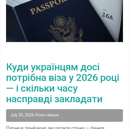
Куди українцям досі
потрібна віза у 2026 році
— і скільки часу
насправді закладати
July 20, 2026
Press release
П’ятниця, пізній вечір, ви гортаєте стрічку — і бачите