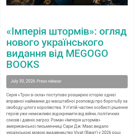
«Імперія штормів»: огляд
нового українського
видання від MEGOGO
BOOKS
July 30, 2026
Press release
Серія «Трон зі скла» поступово розширює історію однієї
вправної найманки до масштабної розповіді про боротьбу за
свободу цілого королівства. У п’ятій частині особисті рішення
героїв уже неможливо відокремити від війни, політичних
союзів і давніх загроз. Роман «Імперія штормів»
американської письменниці Сари Дж. Маас видало
українською мовою видавництво Vivat (Віват) у 2026 році.