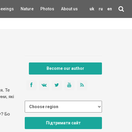
seeings
Nature
Photos
About us
uk
ru
en
Become our author
я. Те
ни, які
у? Бо
Підтримати сайт