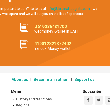
 important to us. Write to us at
info@UkrainaIncognita.com
- we
y was spent and we will put you on the list of sponsors.
U619286481700
webmoney-wallet in UAH
410012321372402
Yandex.Money wallet
About us
Become an author
Support us
Menu
Subscribe
History and traditions
Regions