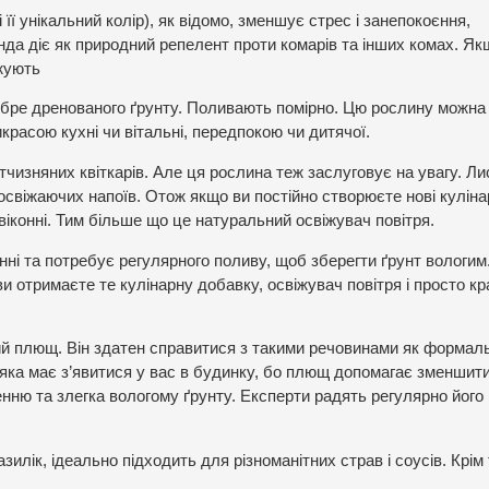
її унікальний колір), як відомо, зменшує стрес і занепокоєння,
а діє як природний репелент проти комарів та інших комах. Як
ожують
обре дренованого ґрунту. Поливають помірно. Цю рослину можна
красою кухні чи вітальні, передпокою чи дитячої.
чизняних квіткарів. Але ця рослина теж заслуговує на увагу. Ли
 освіжаючих напоїв. Отож якщо ви постійно створюєте нові куліна
віконні. Тим більше що це натуральний освіжувач повітря.
ні та потребує регулярного поливу, щоб зберегти ґрунт вологим
ви отримаєте те кулінарну добавку, освіжувач повітря і просто к
ий плющ. Він здатен справитися з такими речовинами як формаль
 яка має з’явитися у вас в будинку, бо плющ допомагає зменшити
ленню та злегка вологому ґрунту. Експерти радять регулярно його
азилік, ідеально підходить для різноманітних страв і соусів. Крім 