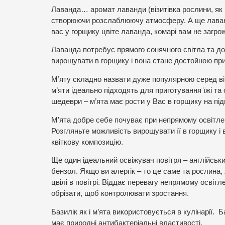
Лаванда… аромат лаванди (візитівка рослини, як і 
створюючи розслаблюючу атмосферу. А ще лаванд
вас у горщику цвіте лаванда, комарі вам не загр
Лаванда потребує прямого сонячного світла та д
вирощувати в горщику і вона стане достойною при
М’яту складно назвати дуже популярною серед віт
м’яти ідеально підходять для приготування їжі та
шедеври – м’ята має рости у Вас в горщику на під
М’ята добре себе почуває при непрямому освітлен
Розгляньте можливість вирощувати її в горщику і 
квіткову композицію.
Ще один ідеальний освіжувач повітря – англійськ
бензол. Якщо ви алергік – то це саме та рослина,
цвілі в повітрі. Віддає перевагу непрямому освіт
обрізати, щоб контролювати зростання.
Базилік як і м’ята використовується в кулінарії. Б
має природні антибактеріальні властивості.