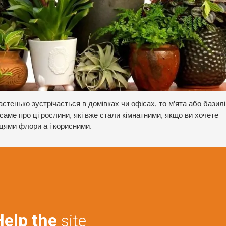
стенько зустрічається в домівках чи офісах, то м’ята або базилі
 саме про ці рослини, які вже стали кімнатними, якщо ви хочете
цями флори а і корисними.
Help the
site