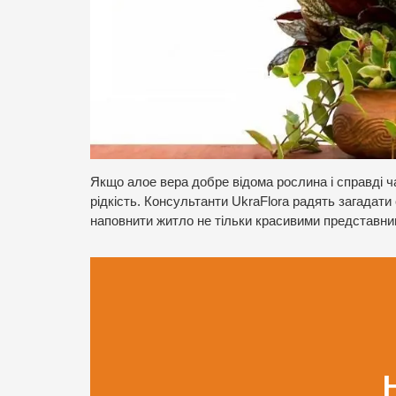
Якщо алое вера добре відома рослина і справді ча
рідкість. Консультанти UkraFlora радять загадати
наповнити житло не тільки красивими представни