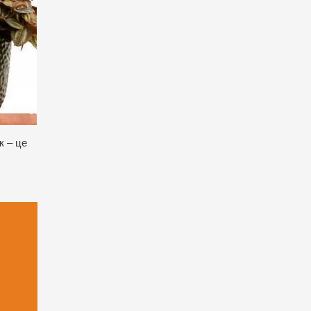
к – це