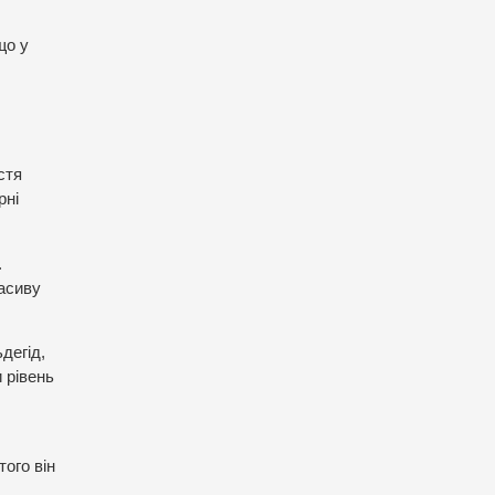
що у
стя
рні
.
расиву
дегід,
 рівень
того він