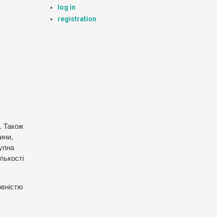
log in
registration
. Також
ини,
тупна
ількості
овністю