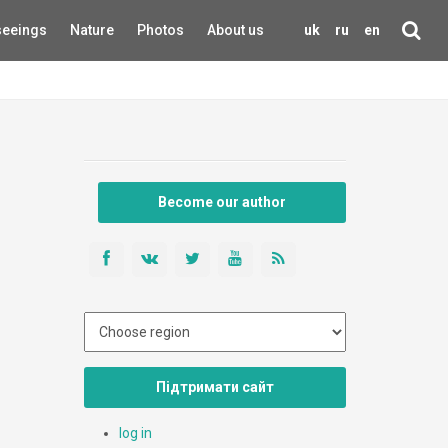
seeings
Nature
Photos
About us
uk
ru
en
Become our author
Підтримати сайт
log in