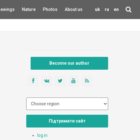
seeings
Nature
Photos
About us
uk
ru
en
Become our author
Підтримати сайт
log in