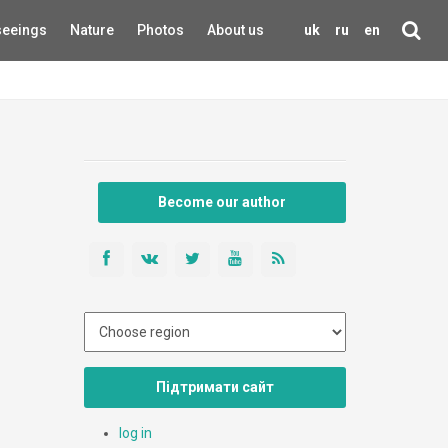
seeings
Nature
Photos
About us
uk
ru
en
Become our author
Підтримати сайт
log in