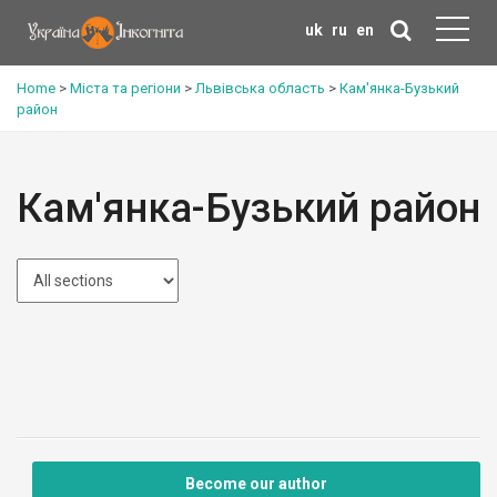
uk
ru
en
Home
>
Міста та регіони
>
Львівська область
>
Кам'янка-Бузький
район
Кам'янка-Бузький район
Become our author