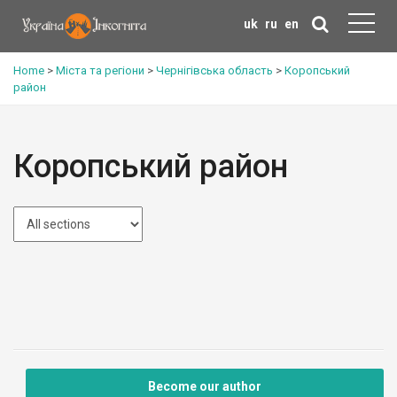
uk
ru
en
Home
>
Міста та регіони
>
Чернігівська область
>
Коропський
район
Коропський район
Become our author