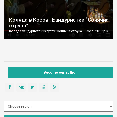
Коляда в Косові. Бандуристки “Сонячна
струна”
Коляда бандуристок із гурту “Сонячна струна”. Косів. 2017 рік.
Become our author