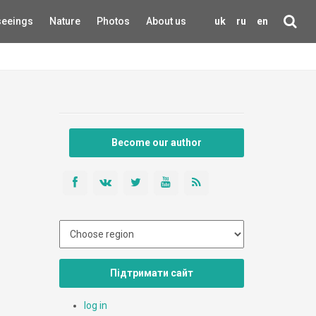
seeings
Nature
Photos
About us
uk
ru
en
Become our author
Підтримати сайт
log in