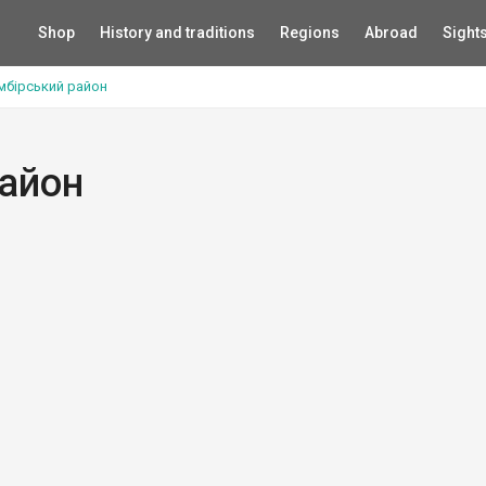
Shop
History and traditions
Regions
Abroad
Sight
мбірський район
район