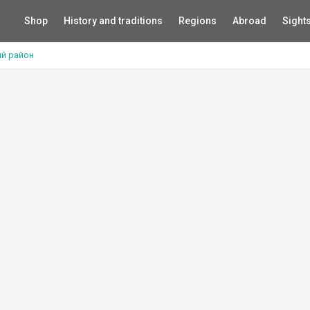
Shop
History and traditions
Regions
Abroad
Sight
ий район