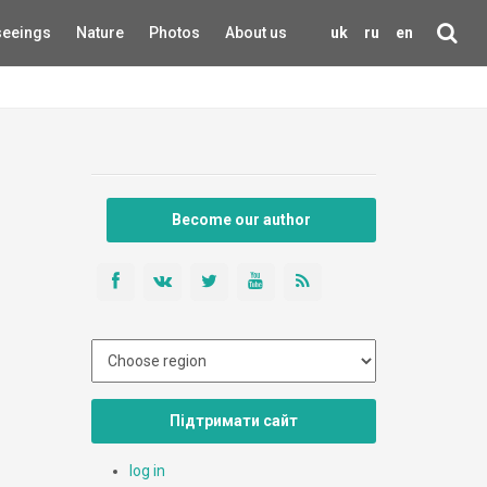
seeings
Nature
Photos
About us
uk
ru
en
Become our author
Підтримати сайт
log in