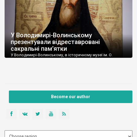
У Володимирі-Волинському
презентували відреставровані
сакральні пам’ятки
У Володимирі-Волинському, в історичному музеї ім. О.
Дверницького, відкрилася виставка відреставрованих
предметів сакрального мистецтва XVIII-XIX ст. У виставці
представлені ікони, скульптури та дерев’яний хрест із
надписами. Це партія відреставрованих експонатів, яку
нещодавно передали музею працівники Львівської філії
Національного науково-дослідного реставраційного центру.
Як зазначив директор історичного музею Володимир
Become our author
Стемковський, співпраця з львівськими реставраторами
розпочалась більше 10 років […]