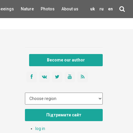
seeings
Nature
Photos
About us
uk
ru
en
Become our author
Підтримати сайт
log in