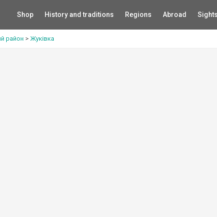
Shop
History and traditions
Regions
Abroad
Sight
ий район
>
Жуківка