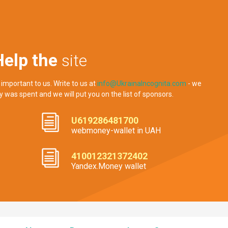
Help the
site
 important to us. Write to us at
info@UkrainaIncognita.com
- we
y was spent and we will put you on the list of sponsors.
U619286481700
webmoney-wallet in UAH
410012321372402
Yandex.Money wallet