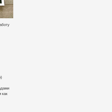
аботу
н)
адами
 как