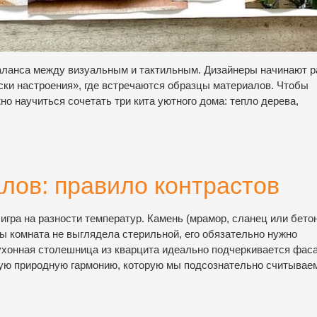
баланса между визуальным и тактильным. Дизайнеры начинают р
ски настроения», где встречаются образцы материалов. Чтобы
о научиться сочетать три кита уютного дома: тепло дерева,
лов: правило контрастов
гра на разности температур. Камень (мрамор, сланец или бето
бы комната не выглядела стерильной, его обязательно нужно
ухонная столешница из кварцита идеально подчеркивается фас
амую природную гармонию, которую мы подсознательно считываем