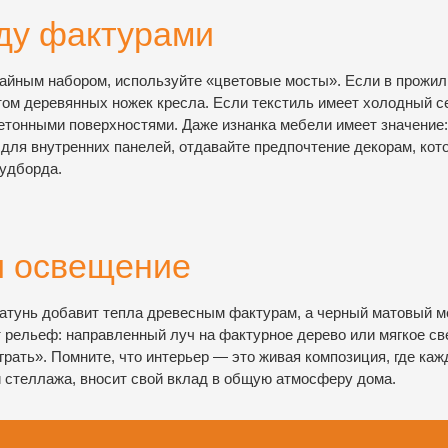
ду фактурами
чайным набором, используйте «цветовые мосты». Если в прожил
том деревянных ножек кресла. Если текстиль имеет холодный 
бетонными поверхностями. Даже изнанка мебели имеет значение:
vp/ для внутренних панелей, отдавайте предпочтение декорам, ко
удборда.
и освещение
атунь добавит тепла древесным фактурам, а черный матовый 
т рельеф: направленный луч на фактурное дерево или мягкое св
рать». Помните, что интерьер — это живая композиция, где каж
и стеллажа, вносит свой вклад в общую атмосферу дома.