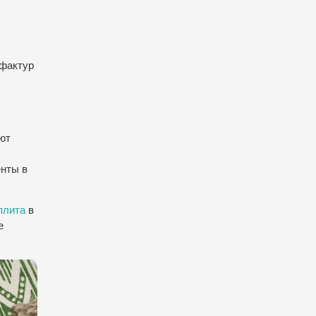
 фактур
ют
енты в
плита
в
е