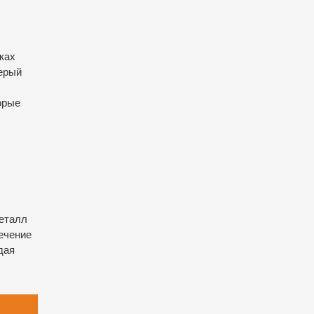
ках
серый
торые
металл
ечение
дая