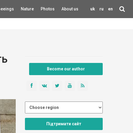
seeings
Nature
Photos
About us
uk
ru
en
ть
Become our author
Підтримати сайт