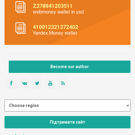
Z278841203511
webmoney wallet in usd
410012321372402
Yandex.Money wallet
Become our author
Підтримати сайт