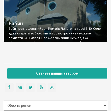
Бабин
Бабин розташований за 15 км від Рівного на трасі Е-40. Село
дуже старе і має бурхливу історію, про яку ви можете
почитати на Вікіпедії. Нас же зацікавила церква, яка
збереглася у Бабині – храм Івана Богослова, збудований у
1836 році. Ось що пише про цей храм Андрій Власенко на сайті
“Українська церковна архітектура”. Церкву збудовано
переважно […]
Станьте нашим автором