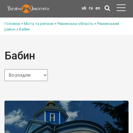
uk
ru
en
Головна
>
Міста та регіони
>
Рівненська область
>
Рівненський
район
>
Бабин
Бабин