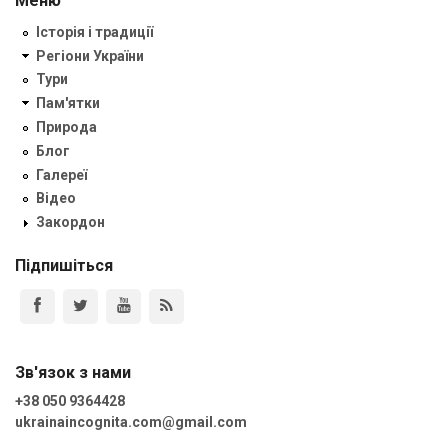
Меню
Історія і традиції
Регіони України
Тури
Пам'ятки
Природа
Блог
Галереї
Відео
Закордон
Підпишіться
Зв'язок з нами
+38 050 9364428
ukrainaincognita.com@gmail.com