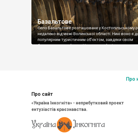
Базальтове
Село Базальтове розташоване у Костопільському р
недалеко від межі Волинської області. Нині воно є 
популярним туристичним об’єктом, завдяки своїм
базальтовим кар’єрам. Частина кар’єрів затоплена,
частина ще й досі діючі, хоча видобуток тут триває 
дуже давно, і ще у 19 столітті брукували дороги
казальтовою бруківкою із цих кар’єрів. Базальт тут
добувати у […]
Про 
Про сайт
«Україна Інкогніта» - неприбутковий проект
ентузіастів краєзнавства.