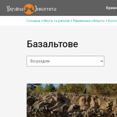
Крам
Головна
>
Міста та регіони
>
Рівненська область
>
Кост
Базальтове