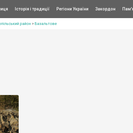
ниця
Історія і традиції
Регіони України
Закордон
Пам'
опільський район
>
Базальтове