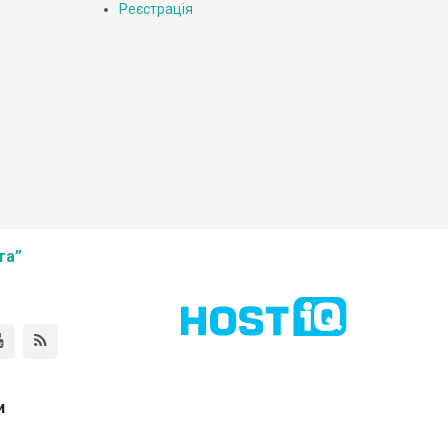
Реєстрація
та”
и