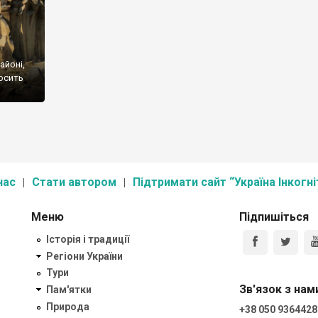
айоні,
досить
 а
вже
 почали
нас
Стати автором
Підтримати сайт “Україна Інкогні
Меню
Підпишіться
Історія і традиції
Регіони України
Тури
Зв'язок з нам
Пам'ятки
Природа
+38 050 9364428