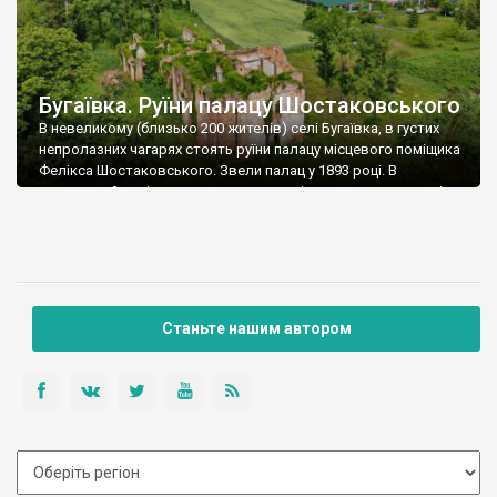
Бугаївка. Руїни палацу Шостаковського
В невеликому (близько 200 жителів) селі Бугаївка, в густих
непролазних чагарях стоять руїни палацу місцевого поміщика
Фелікса Шостаковського. Звели палац у 1893 році. В
радянський період у ньому спочатку містилася школа, потім
клуб, ще пізніше – гуртожиток. У 60-х роках минулого
століття тут розмістили туберкульозну лікарню. Коли із
палацу виїхала лікарня – ми точно не […]
Станьте нашим автором