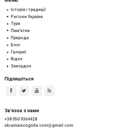
Меню
Історія і традиції
Регіони України
Тури
Пам'ятки
Природа
Блог
Галереї
Відео
Закордон
Підпишіться
Зв'язок з нами
+38 050 9364428
ukrainaincognita.com@gmail.com