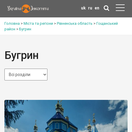
uk
ru
en
Головна
>
Міста та регіони
>
Рівненська область
>
Гощанський
район
>
Бугрин
Бугрин