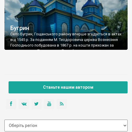
Бугрин
Село Бугрин, Гощанського району вперше згадується в актах
від 1545 р. За поданням М. Теодоровича церква Вознесіння
Господнього побудована в 1867 р. на кошти прихожан за
проектом арх. Пархоменка. Дерев’яна, простора,
п’ятибанева, на кам’яному фундаменті, дахи покриті залізом.
Храм знаходиться в центральній частині села на пагорбі та
відіграє роль висотної домінанти поселення. Свято-
Вознесенська церква є […]
Станьте нашим автором