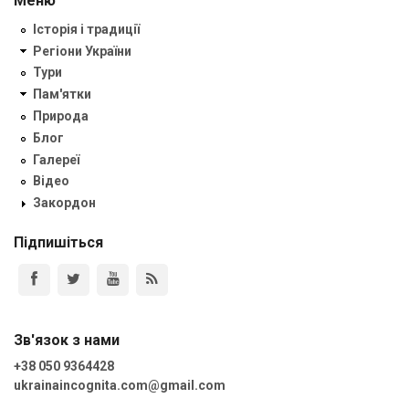
Меню
Історія і традиції
Регіони України
Тури
Пам'ятки
Природа
Блог
Галереї
Відео
Закордон
Підпишіться
Зв'язок з нами
+38 050 9364428
ukrainaincognita.com@gmail.com