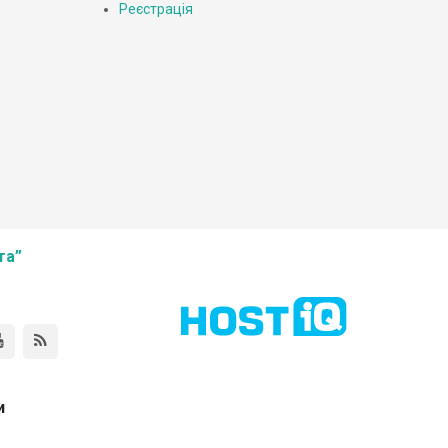
Реєстрація
та”
и