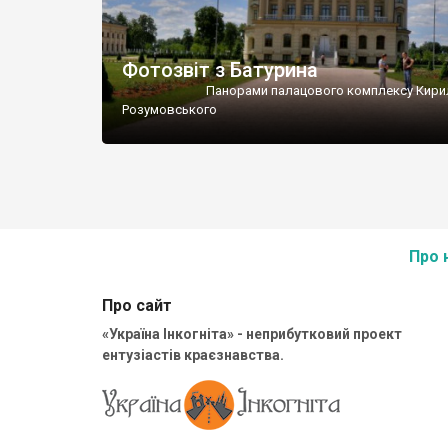
Фотозвіт з Батурина
Панорами палацового комплексу Кири
Розумовського
Про 
Про сайт
«Україна Інкогніта» - неприбутковий проект
ентузіастів краєзнавства.