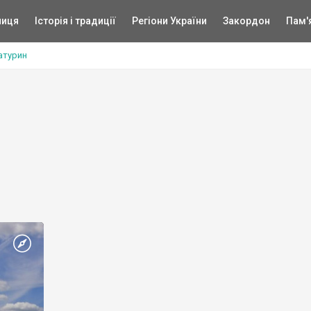
ниця
Історія і традиції
Регіони України
Закордон
Пам'
атурин