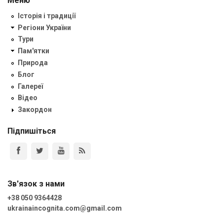
Меню
Історія і традиції
Регіони України
Тури
Пам'ятки
Природа
Блог
Галереї
Відео
Закордон
Підпишіться
Зв'язок з нами
+38 050 9364428
ukrainaincognita.com@gmail.com