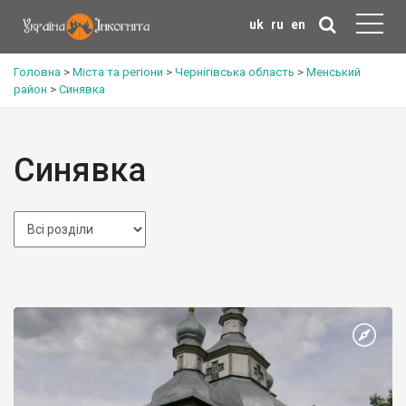
uk
ru
en
Головна
>
Міста та регіони
>
Чернігівська область
>
Менський
район
>
Синявка
Синявка