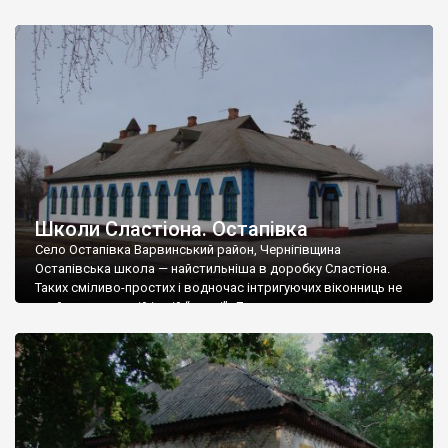
виховані та допитливі. І так хочеться вірити, що і в Озерянах, і
в усіх-усюдах рідної України все буде добре… Текст та фото
Андрія Власенка.
Школи Сластіона. Остапівка
Село Остапівка Варвинський район, Чернігівщина
Остапівська школа — найстильніша в доробку Сластіона.
Таких сміливо-простих і водночас інтригуючих віконниць не
знайдете в жодній іншій “земці”. Дуже прикро, що ця перлина
української архітектури втратила свою кращу башту, а друга,
“роздягнута” до дерева, змушена на манір Боттічеллієвої
Венери сором`язливо прикриватися диким виноградом…
Бережіть свій безцінний спадок, шановні остапівці […]