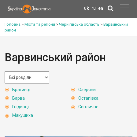
uk
ru
en
Головна
>
Міста та регіони
>
Чернігівська область
>
Варвинський
район
Варвинський район
Брагинці
Озеряни
Варва
Остапівка
Гнідинці
Світличне
Макушиха