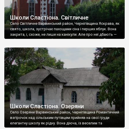
Школи Сластіона. Світличне
Село Світличне Варвинський район, Чернігівщина Яскрава, як
свято, школа, зустрічає пахощами сіна і перших яблук. Вона
закрита, і, схоже, не лише на канікули. Але про неї дбають —
зрізають навколо старі дерева, викошують на садибі траву,
а саму будівлю фарбують в цибулястий колір, як крашанку на
Великдень. Головне того Великодня дочекатися… Текст та
фото Андрія […]
Школи Сластіона. Озеряни
Село Озеряни Варвинський район, Чернігівщина Романтичний
взгірочок над сільським путівцем прийняв на свої груди
елегантну школу як рідну. Вона діюча, із веселим та
привітним педколективом. Школярики у селі теж чудові —