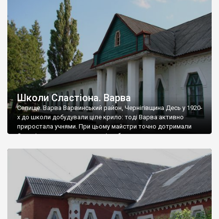
Школи Сластіона. Варва
Селище. Варва Варвинський район, Чернігівщина Десь у 1920-
х до школи добудували ціле крило: тоді Варва активно
приростала учнями. При цьому майстри точно дотримали
Сластіонового стилю, та однією баштою довелося
поступитися. Натомість посередині розширеного удвічі
фасаду постав стильний чотириколонний портал із
оригінальним дерев`яним фронтоном. В жодній іншій
земській школі такого не побачите. Текст та фото Андрія […]