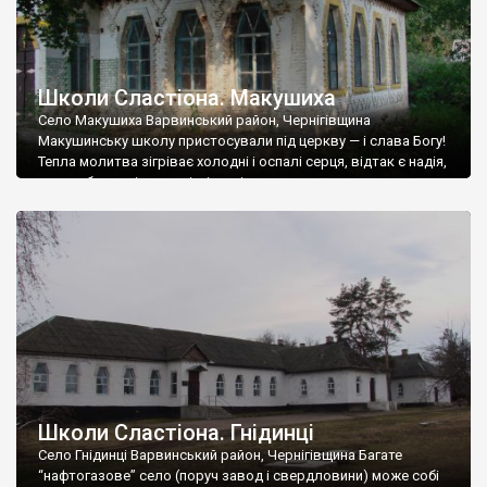
Школи Сластіона. Макушиха
Село Макушиха Варвинський район, Чернігівщина
Макушинську школу пристосували під церкву — і слава Богу!
Тепла молитва зігріває холодні і оспалі серця, відтак є надія,
що пробуджені люди зігріють і врятують цю чудову,
найграційнішу перлину Сластіона. Тільки ж як пробудити в
нащадках геніальних творців вроджене чуття прекрасного,
втрачене за довгі роки безпам`ятства? Задача не з легких, […]
Школи Сластіона. Гнідинці
Село Гнідинці Варвинський район, Чернігівщина Багате
“нафтогазове” село (поруч завод і свердловини) може собі