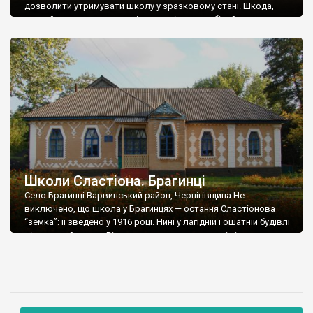
дозволити утримувати школу у зразковому стані. Шкода,
звичайно, старих гарних вікон, замінених на білий пластик
незрозумілої конфігурації, але краще так, ніж ніяк. До речі,
подібний казус трапився у Гнідинцях не вперше. Коли у 1920-х
роках до школи прибудовували додаткове приміщення,
доморощені […]
Школи Сластіона. Брагинці
Село Брагинці Варвинський район, Чернігівщина Не
виключено, що школа у Брагинцях — остання Сластіонова
“земка”: її зведено у 1916 році. Нині у лагідній і ошатній будівлі
діє дитячий садок. Відчувається, що колектив і сільська
громада роблять все можливе для збереження головної
архітектурної перлини Брагинців. Честь їм за це і хвала, навіть
якщо вони допоки не […]