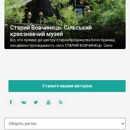
Старий Вовчинець. Сільський
краєзнавчий музей
Всі, хто прямує до центру старообрядництва Білої Криниці,
неодмінно проїжджають село СТАРИЙ ВОВЧИНЕЦЬ. Село
вперше згадується у 1703 році. У 1774 році воно становиться
власністю монастиря Барновського, а з 1780 року його
разом з навколишніми селами починають заселяти російські
старообрядці.
Станьте нашим автором