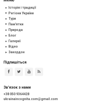
Меню
Історія і традиції
Регіони України
Тури
Пам'ятки
Природа
Блог
Галереї
Відео
Закордон
Підпишіться
Зв'язок з нами
+38 050 9364428
ukrainaincognita.com@gmail.com