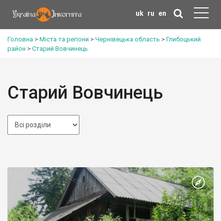
uk
ru
en
Головна
>
Міста та регіони
>
Чернівецька область
>
Глибоцький
район
>
Старий Вовчинець
Старий Вовчинець