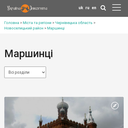
uk
ru
en
Головна
>
Міста та регіони
>
Чернівецька область
>
Новоселицький район
>
Маршинці
Маршинці