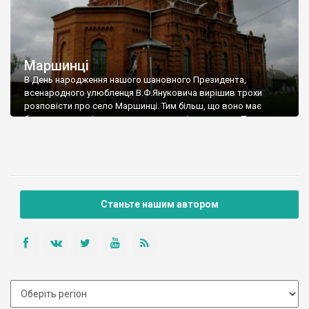
Маршинці
В День народження нашого шановного Президента,
всенародного улюбленця В.Ф.Януковича вирішив трохи
розповісти про село Маршинці. Тим більш, що воно має
безпосереднє відношення до сьогоднішнього дня. Тут
народилася найяскравіша естрадна зірка Радянського
Союзу, народна артистка України і Молдови Софія Ротару,
яка сьогодні буде співати у Ялті для нашого
Вельмишановного разом із 28 іншими справжніми зірками
естради Вєлікого Могучого. Родинне обійстя Ротару
знаходиться майже на в’їзді в село в невеликому переулку
Станьте нашим автором
Чапаєва.