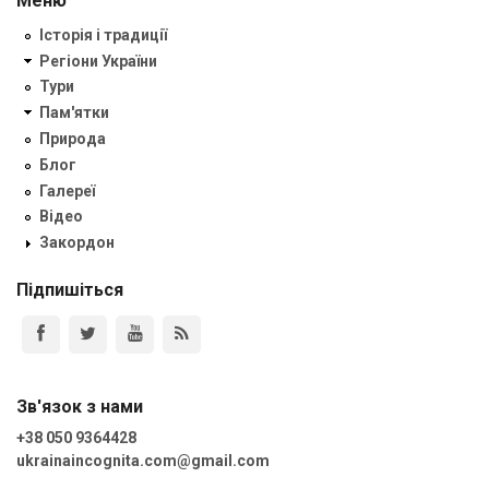
Меню
Історія і традиції
Регіони України
Тури
Пам'ятки
Природа
Блог
Галереї
Відео
Закордон
Підпишіться
Зв'язок з нами
+38 050 9364428
ukrainaincognita.com@gmail.com