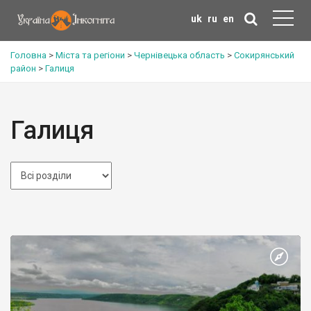
uk
ru
en
Головна
>
Міста та регіони
>
Чернівецька область
>
Сокирянський
район
>
Галиця
Галиця