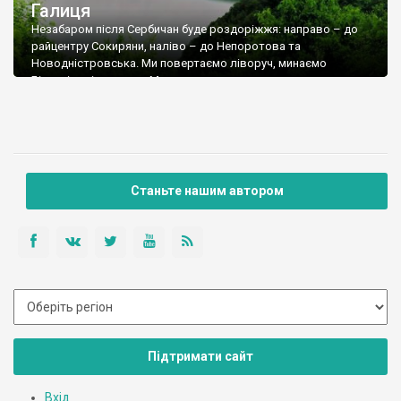
Галиця
Незабаром після Сербичан буде роздоріжжя: направо – до
райцентру Сокиряни, наліво – до Непоротова та
Новодністровська. Ми повертаємо ліворуч, минаємо
Білоусівку і за селом Михалкове повертаємо праворуч до
хутору ГАЛИЦЯ (0,115 тис. мешканців), що був частиною села
Непоротова, частково затопленого під час будівництва
Дністровської ГЕС.
Станьте нашим автором
Підтримати сайт
Вхід