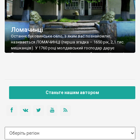
Ломачинці
Останнє буковинське село, з яким вас познайомлю,
називається ЛОМАЧИНЦІ (перша згадка – 1650 рік, 2,1 тис.
мешканців). У 1760 році молдавський господар дарує
Ломачинці разом з навколишніми селам бояринові Іордані
Крупенському. У володінні Крупенських село перебувало до
Першої світової війни. З цією родиною пов’язано декілька
пам’яток, що збереглися до наших днів. У ХІХ столітті
поміщик Григорій Крупенський встановив на території свого
маєтку в селі скульптури двох левів.
Станьте нашим автором