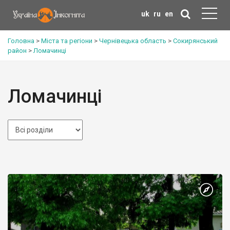
uk
ru
en
Головна
>
Міста та регіони
>
Чернівецька область
>
Сокирянський
район
>
Ломачинці
Ломачинці