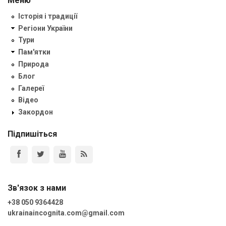
Меню
Історія і традиції
Регіони України
Тури
Пам'ятки
Природа
Блог
Галереї
Відео
Закордон
Підпишіться
Зв'язок з нами
+38 050 9364428
ukrainaincognita.com@gmail.com