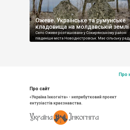
Ожеве. Українське та румунське
кладовища на молдавській землі
Село Ожеве розташоване у Сокирянському районі
південіше міста Новодністровськ. Має сільську раду
Кількість населення - близько 1100 осіб.
Про 
Про сайт
«Україна Інкогніта» - неприбутковий проект
ентузіастів краєзнавства.