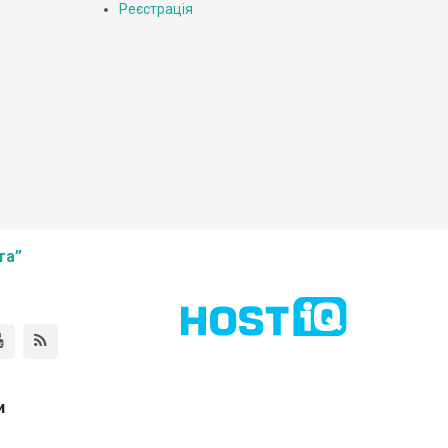
Реєстрація
та”
и