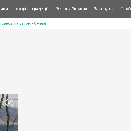
ниця
Історія і традиції
Регіони України
Закордон
Пам'
ирянський район
>
Ожеве