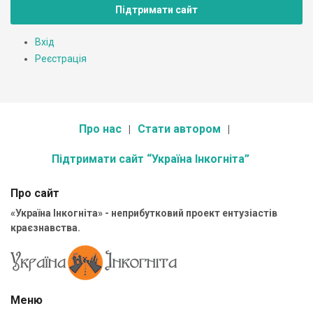
Підтримати сайт
Вхід
Реєстрація
Про нас
Стати автором
Підтримати сайт “Україна Інкогніта”
Про сайт
«Україна Інкогніта» - неприбутковий проект ентузіастів
краєзнавства.
Меню