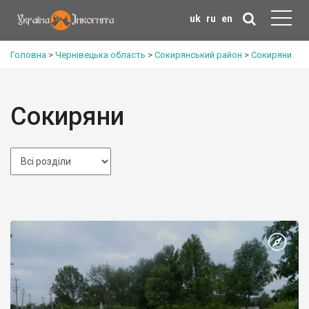
uk
ru
en
Головна
>
Чернівецька область
>
Сокирянський район
>
Сокиряни
Сокиряни