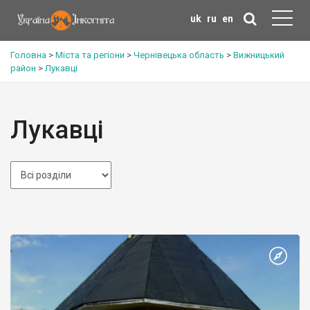
uk
ru
en
Головна
>
Міста та регіони
>
Чернівецька область
>
Вижницький
район
>
Лукавці
Лукавці