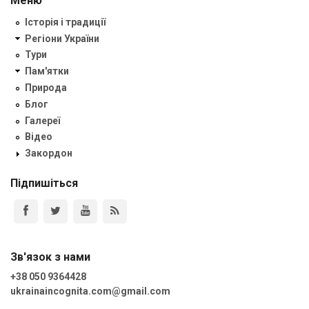
Меню
Історія і традиції
Регіони України
Тури
Пам'ятки
Природа
Блог
Галереї
Відео
Закордон
Підпишіться
Зв'язок з нами
+38 050 9364428
ukrainaincognita.com@gmail.com