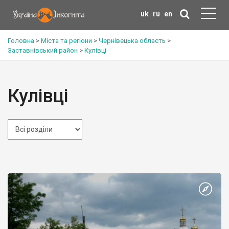
uk
ru
en
Головна
>
Міста та регіони
>
Чернівецька область
>
Заставнівський район
>
Кулівці
Кулівці