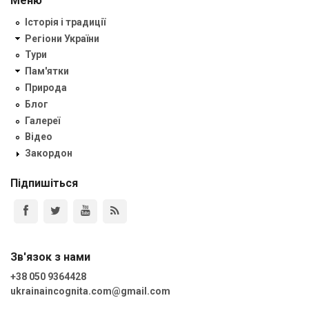
Меню
Історія і традиції
Регіони України
Тури
Пам'ятки
Природа
Блог
Галереї
Відео
Закордон
Підпишіться
Зв'язок з нами
+38 050 9364428
ukrainaincognita.com@gmail.com