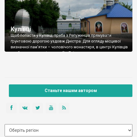
Кулівці
Щоб попасти у Кулівці, треба з Репужинців прямувати
ґрунтовою дорогою уздовж Дністра. Для огляду місцевої
визначної пам’ятки – чоловічого монастиря, в центрі Кулівців
треба провенути ліворуч у бік Дністра.
Станьте нашим автором