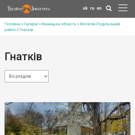
uk
ru
en
Головна
>
Галереї
>
Вінницька область
>
Могилів-Подільський
район
>
Гнатків
Гнатків