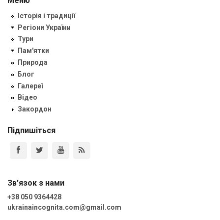
Меню
Історія і традиції
Регіони України
Тури
Пам'ятки
Природа
Блог
Галереї
Відео
Закордон
Підпишіться
Зв'язок з нами
+38 050 9364428
ukrainaincognita.com@gmail.com