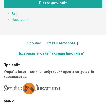
Підтримати сайт
Вхід
Реєстрація
Про нас
Стати автором
Підтримати сайт “Україна Інкогніта”
Про сайт
«Україна Інкогніта» - неприбутковий проект ентузіастів
краєзнавства.
Меню