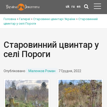
uk
ru
en
Головна
>
Галереї
>
Старовинні цвинтарі України
>
Старовинний
цвинтар у селі Пороги
Старовинний цвинтар у
селі Пороги
Опубліковано
Маленков Роман
7 Грудня, 2022