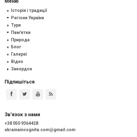
Меню
Історія і традиції
Регіони України
Тури
Пам'ятки
Природа
Блог
Галереї
Відео
Закордон
Підпишіться
Зв'язок з нами
+38 050 9364428
ukrainaincognita.com@gmail.com