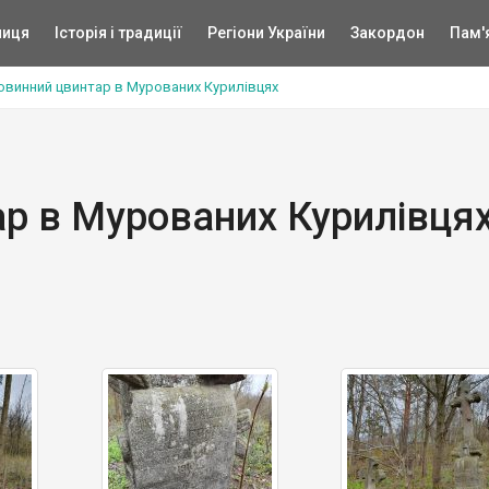
ниця
Історія і традиції
Регіони України
Закордон
Пам'
овинний цвинтар в Мурованих Курилівцях
р в Мурованих Курилівця