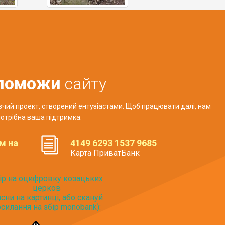
поможи
сайту
авчий проект, створений ентузіастами. Щоб працювати далі, нам
отрібна ваша підтримка.
м на
4149 6293 1537 9685
Карта ПриватБанк
ір на оцифровку козацьких
церков
исни на картинці, або скануй
силання на збір monobank):