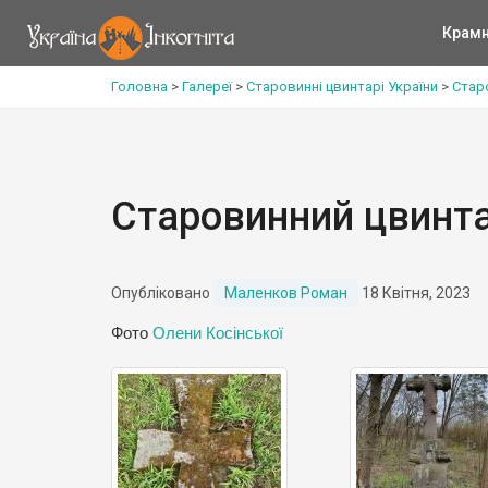
Крам
Головна
>
Галереї
>
Старовинні цвинтарі України
>
Стар
Старовинний цвинта
Опубліковано
Маленков Роман
18 Квітня, 2023
Фото
Олени Косінської