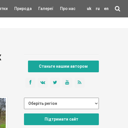
ятки
Природа
Галереї
Про нас
uk
ru
en
х
Станьте нашим автором
Підтримати сайт