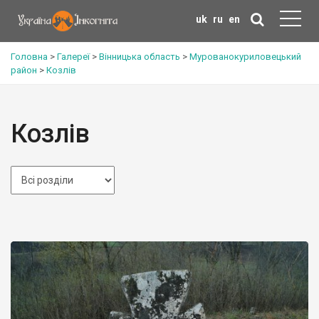
uk
ru
en
Головна
>
Галереї
>
Вінницька область
>
Мурованокуриловецький
район
>
Козлів
Козлів