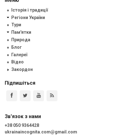
Меню
Історія і традиції
Регіони України
Тури
Пам'ятки
Природа
Блог
Галереї
Відео
Закордон
Підпишіться
Зв'язок з нами
+38 050 9364428
ukrainaincognita.com@gmail.com