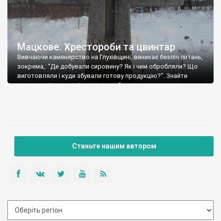
Мацкове. Хрестороби та цвинтар
Вивчаючи каменярство на Глухівщині, виникає безліч питань,
зокрема,: “Де добували сировину? Як і чим обробляли? Що
виготовляли і куди збували готову продукцію?”. Знайти
живого свідка, що відповів хоча б на одне з них – це велика
рідкість. За декілька років досліджень було опитано десятки
респондентів але знайдено тільки одного каменотеса. Якось
в селі Кочерги, місцеві […]
Станьте нашим автором