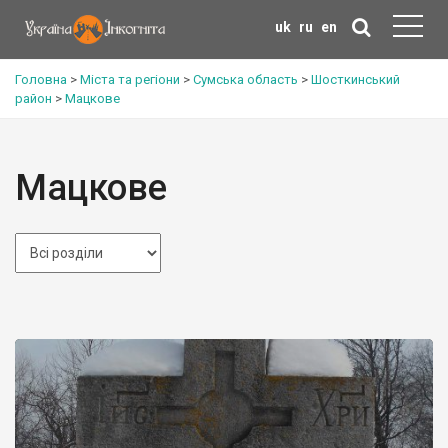
uk
ru
en
Головна
>
Міста та регіони
>
Сумська область
>
Шосткинський
район
>
Мацкове
Мацкове