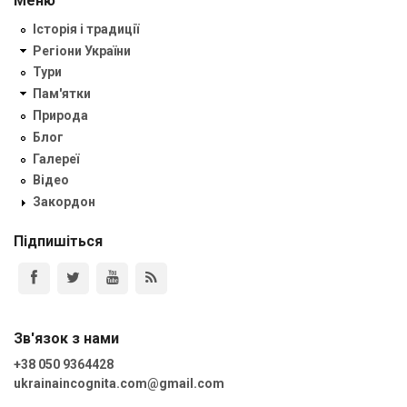
Меню
Історія і традиції
Регіони України
Тури
Пам'ятки
Природа
Блог
Галереї
Відео
Закордон
Підпишіться
Зв'язок з нами
+38 050 9364428
ukrainaincognita.com@gmail.com