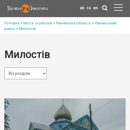
uk
ru
en
Головна
>
Міста та регіони
>
Рівненська область
>
Рівненський
район
>
Милостів
Милостів