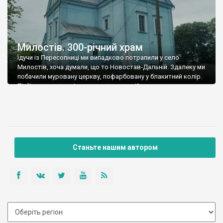
Милостів. 300-річний храм
Їдучи із Пересопниці ми випадково потрапили у село
Милостів, хоча думали, що то Новостав-Дальній. Здалеку ми
побачили муровану церкву, пофарбовану у блакитний колір.
Під’їхавши зрозуміли – то дуже древній храм, адже має
товстелезні стіни й невеликі вікна нижньої частини, які могли
б служити бійницями. Та це ж оборонна архітектура виконана у
формах простенького бароко. Троїцьку […]
Станьте нашим автором