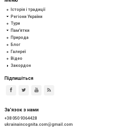
Меню
Історія і традиції
Регіони України
Тури
Пам'ятки
Природа
Блог
Галереї
Відео
Закордон
Підпишіться
Зв'язок з нами
+38 050 9364428
ukrainaincognita.com@gmail.com