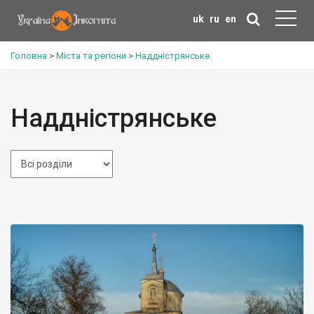
uk
ru
en
Головна
>
Міста та регіони
>
Наддністрянське
Наддністрянське