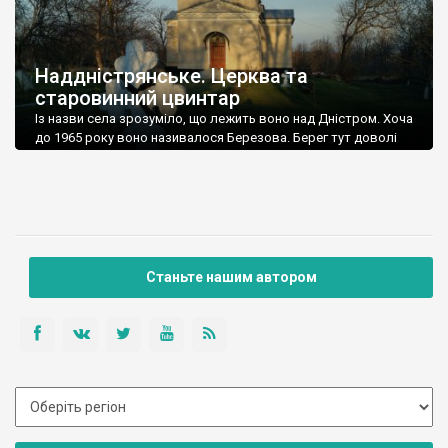
Наддністрянське. Церква та
старовинний цвинтар
Із назви села зрозуміло, що лежить воно над Дністром. Хоча
до 1965 року воно називалося Березова. Берег тут доволі
високий і крутий, як і майже всюди на Поділлі, але є кілька
грунтових доріг, які збігають аж до самої води – цим
Наддністрянське відрізняється від більшості навколишніх
сіл. У селі є мурована Михайлівська церква. Точної дати […]
Станьте нашим автором