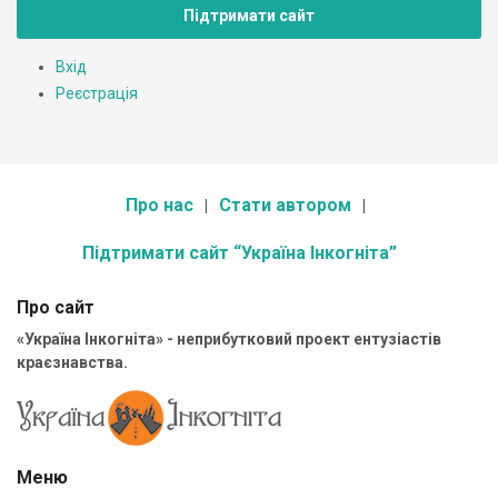
Підтримати сайт
Вхід
Реєстрація
Про нас
Стати автором
Підтримати сайт “Україна Інкогніта”
Про сайт
«Україна Інкогніта» - неприбутковий проект ентузіастів
краєзнавства.
Меню