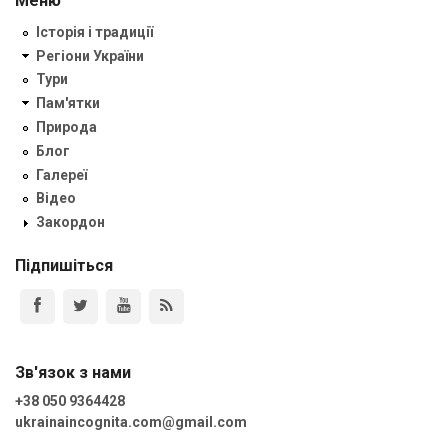
Меню
Історія і традиції
Регіони України
Тури
Пам'ятки
Природа
Блог
Галереї
Відео
Закордон
Підпишіться
Зв'язок з нами
+38 050 9364428
ukrainaincognita.com@gmail.com