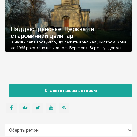
Наддністрянське. Церква та
старовинний цвинтар
Із назви села зрозуміло, що лежить воно над Дністром. Хоча
до 1965 року воно називалося Березова. Берег тут доволі
високий і крутий, як і майже всюди на Поділлі, але є кілька
грунтових доріг, які збігають аж до самої води – цим
Наддністрянське відрізняється від більшості навколишніх
сіл. У селі є мурована Михайлівська церква. Точної дати […]
Станьте нашим автором