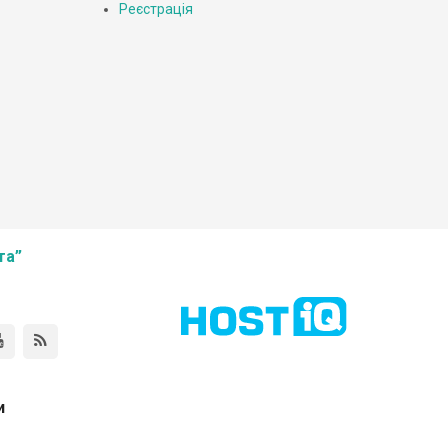
Реєстрація
та”
и