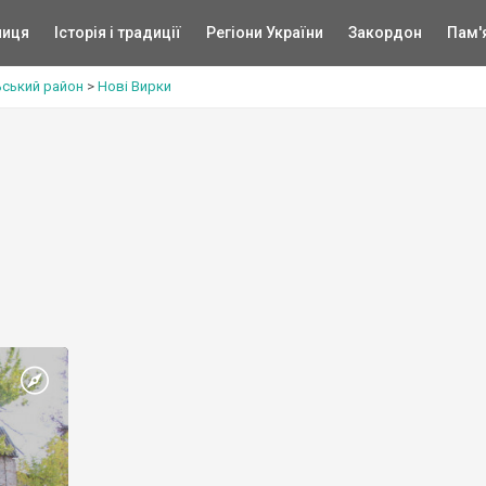
ниця
Історія і традиції
Регіони України
Закордон
Пам'
ьський район
>
Нові Вирки