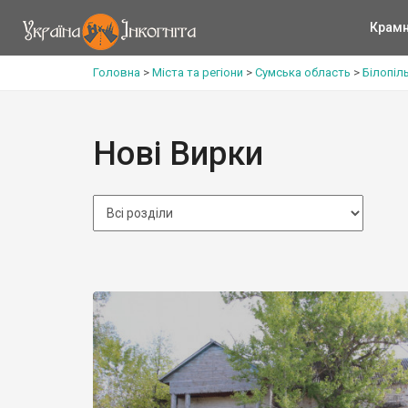
Крам
Головна
>
Міста та регіони
>
Сумська область
>
Білопіл
Нові Вирки