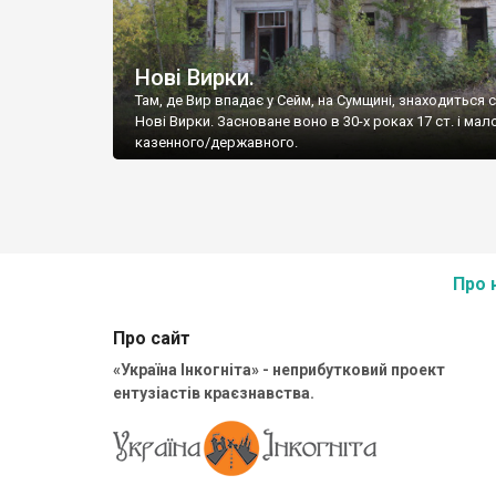
Нові Вирки.
Там, де Вир впадає у Сейм, на Сумщині, знаходиться 
Нові Вирки. Засноване воно в 30-х роках 17 ст. і мал
казенного/державного.
Про 
Про сайт
«Україна Інкогніта» - неприбутковий проект
ентузіастів краєзнавства.