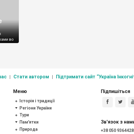
е
х
ками во
нас
Стати автором
Підтримати сайт “Україна Інкогні
г
ичка:
Меню
Підпишіться
Історія і традиції
Регіони України
Тури
Зв'язок з нам
Пам'ятки
Природа
+38 050 9364428