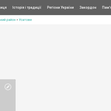
ниця
Історія і традиції
Регіони України
Закордон
Пам'
ький район
>
Усатове