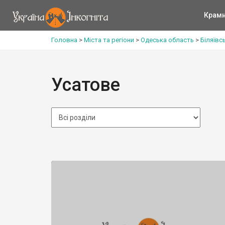
Крам
Головна
>
Міста та регіони
>
Одеська область
>
Біляївс
Усатове