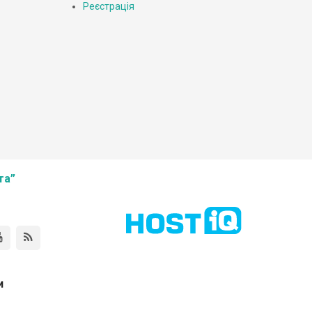
Реєстрація
та”
и