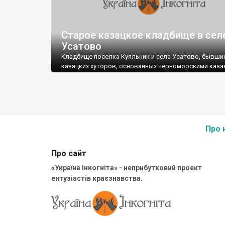
Старое казацкое кладбище в сел
Усатово
Кладбище поселка Куяльник и села Усатово, бывши
казацких хуторов, основанных черноморскими каза
второй половине XVIII века.
Про 
Кладбище находится на территории современного
сельского кладбища. Старая часть раскинута вокру
кургана, возле которого установлена памятная табл
Про сайт
«Україна Інкогніта» - неприбутковий проект
ентузіастів краєзнавства.
Некоторые могилы находятся на склонах кургана.