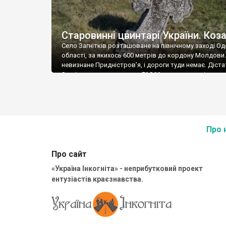
Старовинні цвинтарі України. Коз
Село Загнітків розташоване на північному заході Од
області, за якихось 600 метрів до кордону Молдови.
невизнане Придністров’я, і дороги туди немає. Діст
Загніткова, якщо у вас не ГАЗ66, можна лише із кол
райцентру – із Кодими, причому дорога дуже весела
спочатку покоцаний асфальт, потім поганенька бето
потім щебнева висипка, трохи грунтовки, й […]
Про 
Про сайт
«Україна Інкогніта» - неприбутковий проект
ентузіастів краєзнавства.