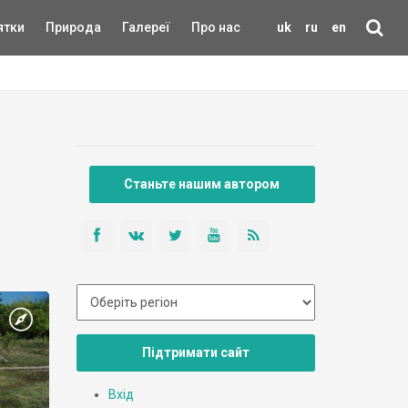
ятки
Природа
Галереї
Про нас
uk
ru
en
Станьте нашим автором
Підтримати сайт
Вхід