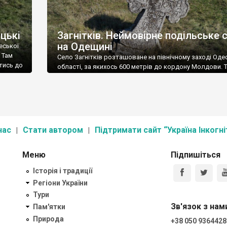
ацькі
Загнітків. Неймовірне подільське 
на Одещині
еської
 Там
Село Загнітків розташоване на північному заході Оде
атись до
області, за якихось 600 метрів до кордону Молдови. 
ишнього
невизнане Придністров’я, і дороги туди немає.
 –
нка,
нас
Стати автором
Підтримати сайт “Україна Інкогні
Меню
Підпишіться
Історія і традиції
Регіони України
Тури
Зв'язок з нам
Пам'ятки
Природа
+38 050 9364428