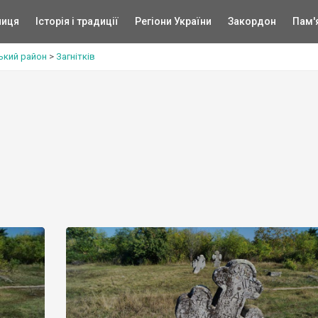
ниця
Історія і традиції
Регіони України
Закордон
Пам'
ький район
>
Загнітків