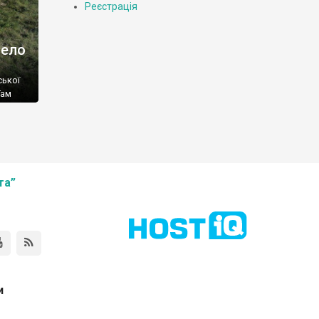
Реєстрація
село
ської
Там
та”
и