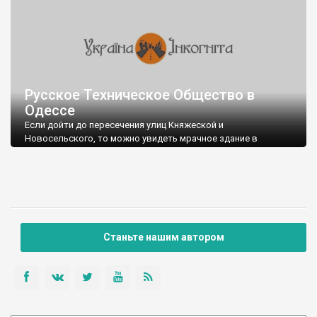
Русское Техническое Общество в
Одессе
Если дойти до пересечения улиц Княжеской и
Новосельского, то можно увидеть мрачное здание в
довольно неприглядном состоянии. Это бывшее здание
Императорского Русского Технического Общества.
Немного истории.
Русское Техническое Общество было основано в 1866 г. по
Станьте нашим автором
инициативе ученых и инженеров Санкт-Петербурга,
поддержанной государственными деятелями и
промышленниками.
Целью общества было: