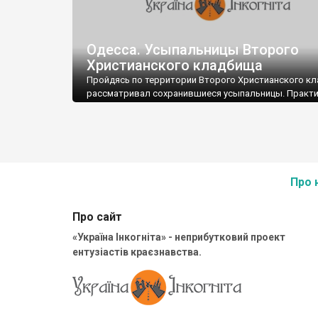
Одесса. Усыпальницы Второго
Христианского кладбища
Пройдясь по территории Второго Христианского кл
рассматривал сохранившиеся усыпальницы. Практ
все они используются под хозяйственные нужды
работников кладбища. На некоторых из них уже не
сохранились именные таблички.
Про 
...
Про сайт
«Україна Інкогніта» - неприбутковий проект
...
ентузіастів краєзнавства.
Усыпальница семьи генерал-лейтенанта Стороженко
г.):