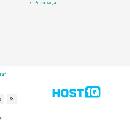
Реєстрація
та”
и