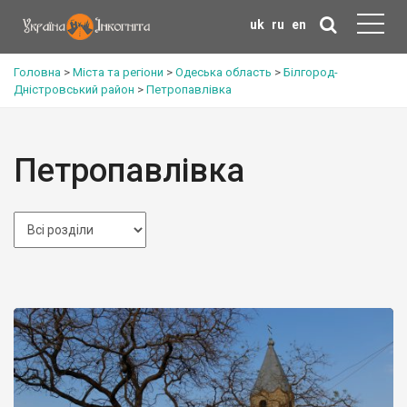
uk
ru
en
Головна
>
Міста та регіони
>
Одеська область
>
Білгород-
Дністровський район
>
Петропавлівка
Петропавлівка