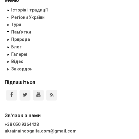
Меню
Історія і традиції
Регіони України
Тури
Пам'ятки
Природа
Блог
Галереї
Відео
Закордон
Підпишіться
Зв'язок з нами
+38 050 9364428
ukrainaincognita.com@gmail.com