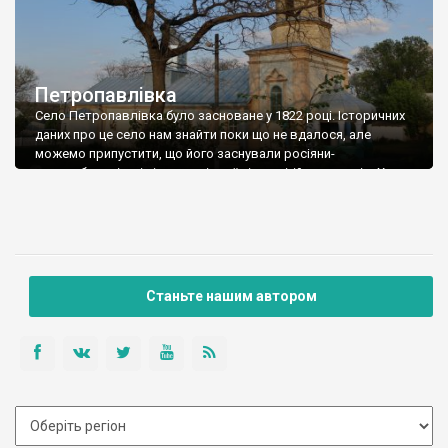
Петропавлівка
Село Петропавлівка було засноване у 1822 році. Історичних
даних про це село нам знайти поки що не вдалося, але
можемо припустити, що його заснували росіяни-
старообрядці, які тікали в ці краї від релігійних утисків. Хоча
не виключено, що це були не старообрядці, а державні
селяни із російських губерній, примусово переселені владою
для освоєння земель. Нині в […]
Станьте нашим автором