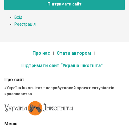
Підтримати сайт
Вхід
Реєстрація
Про нас
Стати автором
Підтримати сайт “Україна Інкогніта”
Про сайт
«Україна Інкогніта» - неприбутковий проект ентузіастів
краєзнавства.
Меню