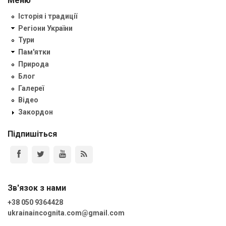
Меню
Історія і традиції
Регіони України
Тури
Пам'ятки
Природа
Блог
Галереї
Відео
Закордон
Підпишіться
Зв'язок з нами
+38 050 9364428
ukrainaincognita.com@gmail.com