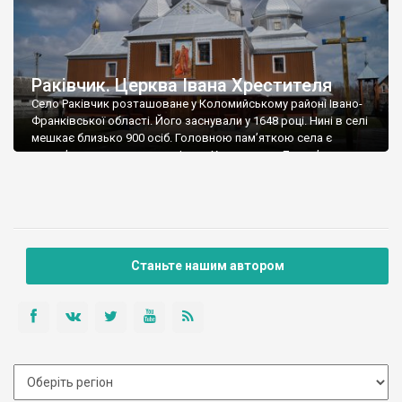
Раківчик. Церква Івана Хрестителя
Село Раківчик розташоване у Коломийському районі Івано-
Франківської області. Його заснували у 1648 році. Нині в селі
мешкає близько 900 осіб. Головною пам’яткою села є
дерев’яна церква святого Івана Хрестителя. Дерев’яна
церква в Раківчику, яку побачите сьогодні, перша в історії
села, постала у 1843 році. На початку ХХ ст. значно
перебудована. А радянський час не чинна. […]
Станьте нашим автором