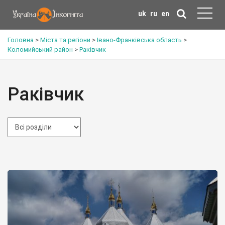
uk
ru
en
Головна
>
Міста та регіони
>
Івано-Франківська область
>
Коломийський район
>
Раківчик
Раківчик