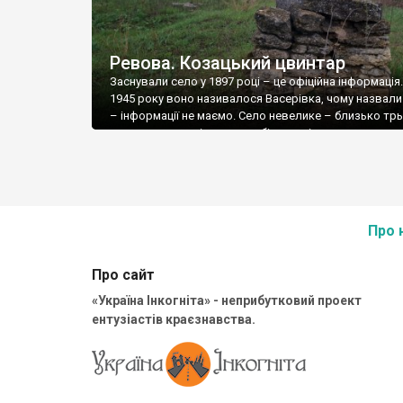
Ревова. Козацький цвинтар
Заснували село у 1897 році – це офіційна інформація
1945 року воно називалося Васерівка, чому назвал
– інформації не маємо. Село невелике – близько тр
сотень мешканців, але нам більше цікаве не саме сел
старовинний цвинтар із кам’яними хрестами, розта
поряд із трасою Е-95 – хрести навіть з дороги видно
Цвинтар вказує […]
Про 
Про сайт
«Україна Інкогніта» - неприбутковий проект
ентузіастів краєзнавства.