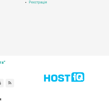
Реєстрація
та”
и