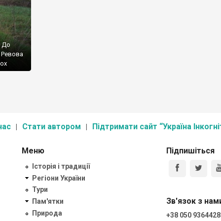
. До
и Ревова
ьох
о, а
шований
.
нас
Стати автором
Підтримати сайт “Україна Інкогні
Меню
Підпишіться
Історія і традиції
Регіони України
Тури
Зв'язок з нам
Пам'ятки
Природа
+38 050 9364428