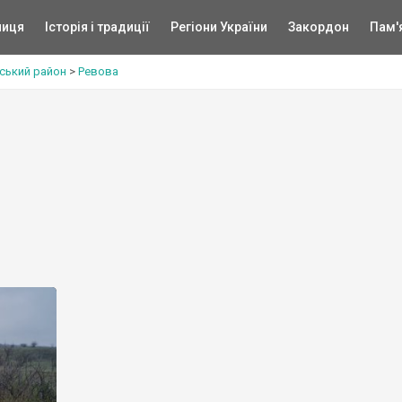
ниця
Історія і традиції
Регіони України
Закордон
Пам'
ський район
>
Ревова