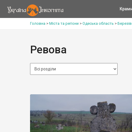
Крам
Головна
>
Міста та регіони
>
Одеська область
>
Березів
Ревова