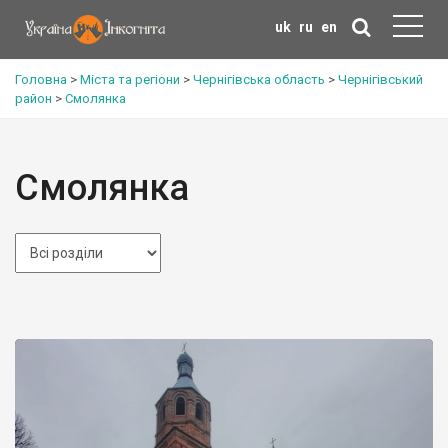
uk
ru
en
Головна
>
Міста та регіони
>
Чернігівська область
>
Чернігівський
район
>
Смолянка
Смолянка