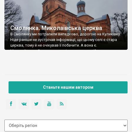
Смолянка. Миколаївська церква
В Смолянку ми потрапили випадково, дорогою на Куликівку.
Ніде раніше не зустрічав інформації, що цьому селі є стара
церква, тому й не очікував її побачити. А вона є.
Миколаївська. Зведена в стилі цегляного російського
модерну, ймовірно, наприкінці 19 століття. Точної дати
побудови ніде знайти не вдалося, але в інтернеті є перелік
священиків, дяків і пономарів […]
Станьте нашим автором