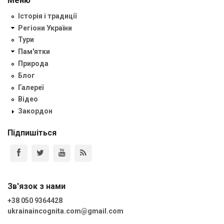
Меню
Історія і традиції
Регіони України
Тури
Пам'ятки
Природа
Блог
Галереї
Відео
Закордон
Підпишіться
Зв'язок з нами
+38 050 9364428
ukrainaincognita.com@gmail.com