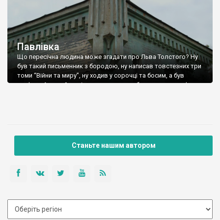
Павлівка
Що пересічна людина може згадати про Льва Толстого? Ну
був такий письменник з бородою, ну написав товстезних три
томи “Війни та миру”, ну ходив у сорочці та босим, а був
графом. Але майже ніхто не згадає, що була у цього графа
ціла філософія, і були у цієї філософії послідовники, самим
яскравим представником якої був князь […]
Станьте нашим автором