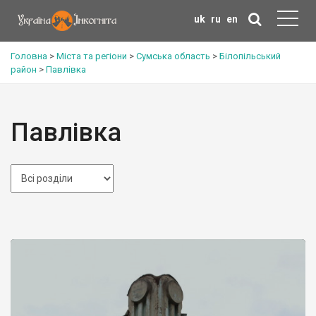
uk
ru
en
Головна
>
Міста та регіони
>
Сумська область
>
Білопільський
район
>
Павлівка
Павлівка