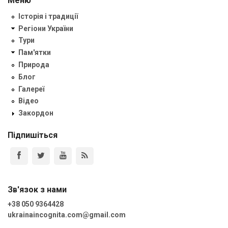
Меню
Історія і традиції
Регіони України
Тури
Пам'ятки
Природа
Блог
Галереї
Відео
Закордон
Підпишіться
Зв'язок з нами
+38 050 9364428
ukrainaincognita.com@gmail.com